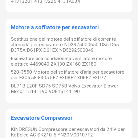
41313201 41313225 4131A034
Motore a soffiatore per escavatori
Sostituzione del motore del soffiatore di corrente
alternata per escavatore ND2925000650 D85 D65
D375A D61PX D61EX ND5292500049
Escavatore aria condizionata ventilatore motore
elettrico 4469040 ZX130 ZX160 ZX180
520-3550 Motore del soffiatore d'aria per escavatore
per E305.5E E305.5E2 E308E2 306E2 E3072
BL71B L20F SD75 SD75B Volvo Excavator Blower
Motor 15141190 VOE15141190
Escavatore Compressor
KINDRESUN Compressore per escavatori da 24 V per
KoBelco AC SK210-6 YN20M00107F2