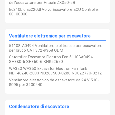
dell'escavatore per Hitachi ZX350-5B
Ec210blc Ec220dl Volvo Escavatore ECU Controller
60100000
Ventilatore elettronico per escavatore
51108-A0494 Ventilatore elettronico per escavatore
per bruco CAT 372-9368 ODM
Caterpillar Excavator Electron Fan 51108A0494
SH380-6 SH360-6 KHR52670
WA320 WA350 Excavator Electron Fan Tank
ND146240-2033 ND263500-0280 ND022770-0212
Ventilatore elettronico da escavatore da 24 V 510-
8095 per 3200440
Guangzhou Jingzhishang Mechanical Equipment
Co., Ltd.
La nostra azienda è stata fondata nel 2011 e da
allora è dedicata alla vendita di parti di escavatori. Ci
Casa.
Prodotti
Di Noi
Visita Alla
impegniamo a fornire prodotti di alta qualità e un servizio
eccellente ai clienti di tutto il mondo.
Fabbrica
Condensatore di escavatore
Siamo specializzati in un'ampia gamma di componenti per
sistemi di raffreddamento di escavatori, compresi
compressori di aria condizionata, condensatori di aria