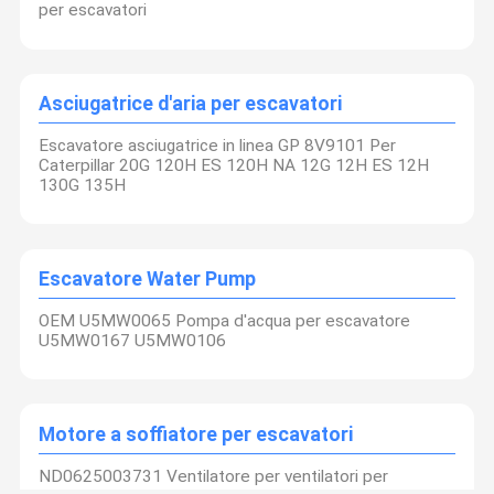
per escavatori
Trasmissione di raffreddamento del tubo
Assemblaggio AC dell'escavatore
Asciugatrice d'aria per escavatori
Asciugatrice d'aria per escavatori
Escavatore asciugatrice in linea GP 8V9101 Per
Caterpillar 20G 120H ES 120H NA 12G 12H ES 12H
130G 135H
Escavatore Water Pump
OEM U5MW0065 Pompa d'acqua per escavatore
U5MW0167 U5MW0106
Motore a soffiatore per escavatori
ND0625003731 Ventilatore per ventilatori per