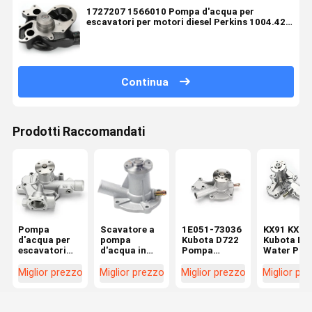
1727207 1566010 Pompa d'acqua per
escavatori per motori diesel Perkins 1004.42
1006 Motore
Continua
Prodotti Raccomandati
Pompa
Scavatore a
1E051-73036
KX91 KX12
d'acqua per
pompa
Kubota D722
Kubota Die
escavatori
d'acqua in
Pompa
Water Pu
Yanmar
alluminio per
d'acqua per
1A051-73
Doosan DX55
Kubota KX016
D662 D902
1A051-73
Miglior prezzo
Miglior prezzo
Miglior prezzo
Miglior pr
D30S-5
U17 U15 D950
D782 Motore
1E017-730
D782
7509-10102
1E017-730
1E051-73510