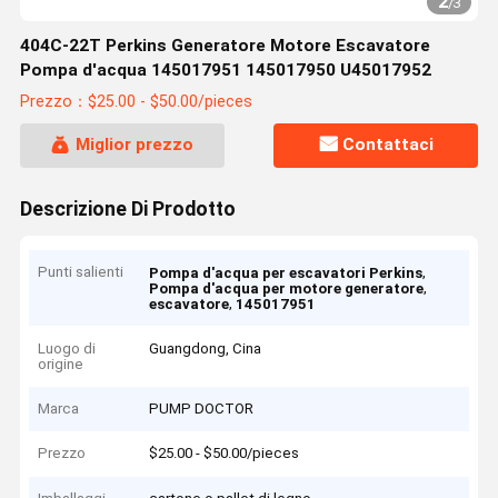
2
/
3
404C-22T Perkins Generatore Motore Escavatore
Pompa d'acqua 145017951 145017950 U45017952
Prezzo：$25.00 - $50.00/pieces
Miglior prezzo
Contattaci
Descrizione Di Prodotto
Punti salienti
,
Pompa d'acqua per escavatori Perkins
,
Pompa d'acqua per motore generatore
,
escavatore
145017951
Luogo di
Guangdong, Cina
origine
Marca
PUMP DOCTOR
Prezzo
$25.00 - $50.00/pieces