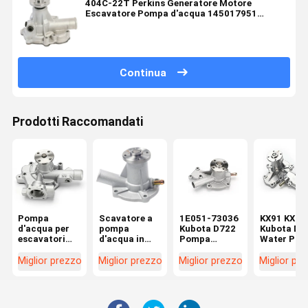
404C-22T Perkins Generatore Motore
Escavatore Pompa d'acqua 145017951
145017950 U45017952
Continua
Prodotti Raccomandati
Pompa
Scavatore a
1E051-73036
KX91 KX12
d'acqua per
pompa
Kubota D722
Kubota Die
escavatori
d'acqua in
Pompa
Water Pu
Yanmar
alluminio per
d'acqua per
1A051-73
Doosan DX55
Kubota KX016
D662 D902
1A051-73
Miglior prezzo
Miglior prezzo
Miglior prezzo
Miglior pr
D30S-5
U17 U15 D950
D782 Motore
1E017-730
D782
7509-10102
1E017-730
1E051-73510