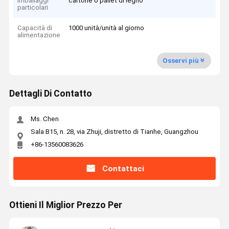
Imballaggi
cartone o pallet di legno
particolari
Capacità di
1000 unità/unità al giorno
alimentazione
Osservi più
Dettagli Di Contatto
Ms. Chen
Sala B15, n. 28, via Zhuji, distretto di Tianhe, Guangzhou
+86-13560083626
Contattaci
Ottieni Il Miglior Prezzo Per