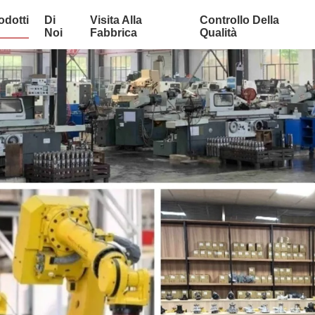
odotti
Di
Visita Alla
Controllo Della
Noi
Fabbrica
Qualità