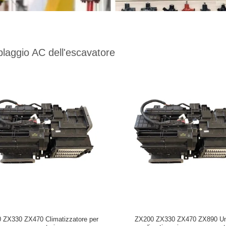
laggio AC dell'escavatore
 ZX330 ZX470 Climatizzatore per
ZX200 ZX330 ZX470 ZX890 Uni