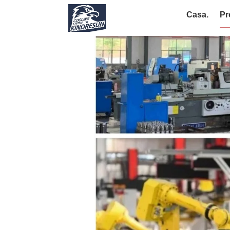
Casa.
Pr