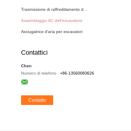
Trasmissione di raffreddamento del tubo
Assemblaggio AC dell'escavatore
Asciugatrice d'aria per escavatori
Contattici
Chen
Numero di telefono :
+86-13560083626
Contatto