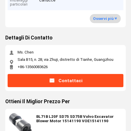
Imballaggi
Cartucce
particolari
Osservi più
Dettagli Di Contatto
Ms. Chen
Sala B15, n. 28, via Zhuji, distretto di Tianhe, Guangzhou
+86-13560083626
Contattaci
Ottieni Il Miglior Prezzo Per
BL71B L20F SD75 SD75B Volvo Excavator
Blower Motor 15141190 VOE15141190