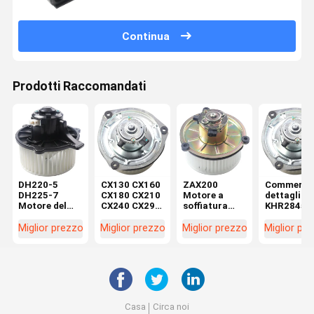
Continua
Prodotti Raccomandati
DH220-5
CX130 CX160
ZAX200
Commercio
DH225-7
CX180 CX210
Motore a
dettaglio
Motore del
CX240 CX290
soffiatura
KHR2845
soffiatore per
CX330
4464276
CX130 SH
escavatore
Macchine di
4370266 per
CX160 SH
Miglior prezzo
Miglior prezzo
Miglior prezzo
Miglior pr
K1040112
riparazione
parti di
Motore a
Condensatore
Motor
escavatori in
soffiatura
2538-6015
elettrico
officine di
all'interno 
K1040112 per
KHR2845
riparazione di
commercio
DX520
macchine
dettaglio
Casa
Circa noi