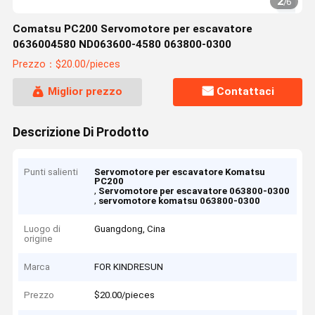
2
/
6
Comatsu PC200 Servomotore per escavatore
0636004580 ND063600-4580 063800-0300
Prezzo：$20.00/pieces
Miglior prezzo
Contattaci
Descrizione Di Prodotto
Punti salienti
Servomotore per escavatore Komatsu
PC200
,
Servomotore per escavatore 063800-0300
,
servomotore komatsu 063800-0300
Luogo di
Guangdong, Cina
origine
Marca
FOR KINDRESUN
Prezzo
$20.00/pieces