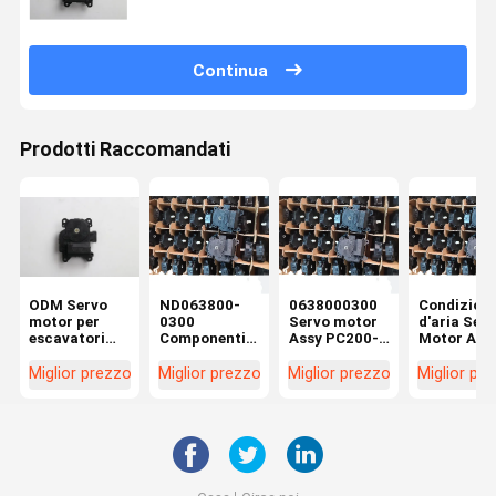
Continua
Prodotti Raccomandati
ODM Servo
ND063800-
0638000300
Condizion
motor per
0300
Servo motor
d'aria Ser
escavatori
Componenti
Assy PC200-7
Motor Ass
per ZX200-5G
per scavatori
Komatsu
per PC300
SY215-8
Komatsu
Parti di
Miglior prezzo
Miglior prezzo
Miglior prezzo
Miglior pr
LG922D
Componenti
escavatori
per
servomotori
PC200-8MO
PC200-10