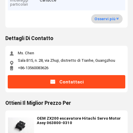
Imballaggi
Cartucce
particolari
Osservi più
Dettagli Di Contatto
Ms. Chen
Sala B15, n. 28, via Zhuji, distretto di Tianhe, Guangzhou
+86-13560083626
Contattaci
Ottieni Il Miglior Prezzo Per
OEM ZX200 escavatore Hitachi Servo Motor
Assy 063800-0310