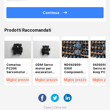
Continua
Prodotti Raccomandati
Comatsu
ODM Servo
ND063800-
06380003
PC200
motor per
0300
Servo mot
Servomotore
escavatori
Componenti
Assy PC20
per
per ZX200-5G
per scavatori
Komatsu
escavatore
SY215-8
Komatsu
Parti di
Miglior prezzo
Miglior prezzo
Miglior prezzo
Miglior pr
0636004580
LG922D
Componenti
escavatori
ND063600-
per
4580 063800-
servomotori
0300
PC200-8MO
PC200-10
Casa
Circa noi