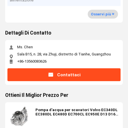
alimentazione
Osservi più
Dettagli Di Contatto
Ms. Chen
Sala B15, n. 28, via Zhuji, distretto di Tianhe, Guangzhou
+86-13560083626
Contattaci
Ottieni Il Miglior Prezzo Per
Pompa d'acqua per scavatori Volvo EC340DL
EC380DL EC480D EC700CL EC950E D13 D16
TAD940GE Motore