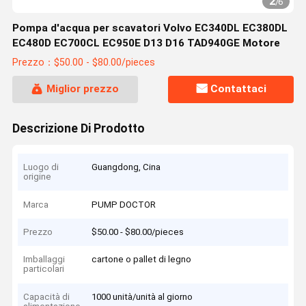
2
/
6
Pompa d'acqua per scavatori Volvo EC340DL EC380DL
EC480D EC700CL EC950E D13 D16 TAD940GE Motore
Prezzo：$50.00 - $80.00/pieces
Miglior prezzo
Contattaci
Descrizione Di Prodotto
Luogo di
Guangdong, Cina
origine
Marca
PUMP DOCTOR
Prezzo
$50.00 - $80.00/pieces
Imballaggi
cartone o pallet di legno
particolari
Capacità di
1000 unità/unità al giorno