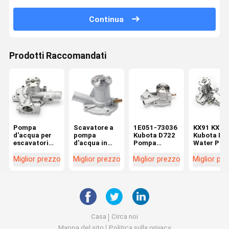
Continua
Prodotti Raccomandati
Pompa
Scavatore a
1E051-73036
KX91 KX12
d'acqua per
pompa
Kubota D722
Kubota Die
escavatori
d'acqua in
Pompa
Water Pu
Yanmar
alluminio per
d'acqua per
1A051-73
Doosan DX55
Kubota KX016
D662 D902
1A051-73
Miglior prezzo
Miglior prezzo
Miglior prezzo
Miglior pr
D30S-5
U17 U15 D950
D782 Motore
1E017-730
D782
7509-10102
1E017-730
1E051-73510
Casa
Circa noi
Mappa del sito
Politica sulla privacy