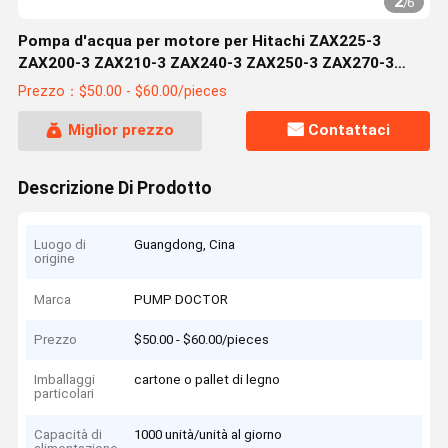
2
/
6
Pompa d'acqua per motore per Hitachi ZAX225-3
ZAX200-3 ZAX210-3 ZAX240-3 ZAX250-3 ZAX270-3
Isuzu 4HK1
Prezzo：$50.00 - $60.00/pieces
Miglior prezzo
Contattaci
Descrizione Di Prodotto
Luogo di
Guangdong, Cina
origine
Marca
PUMP DOCTOR
Prezzo
$50.00 - $60.00/pieces
Imballaggi
cartone o pallet di legno
particolari
Capacità di
1000 unità/unità al giorno