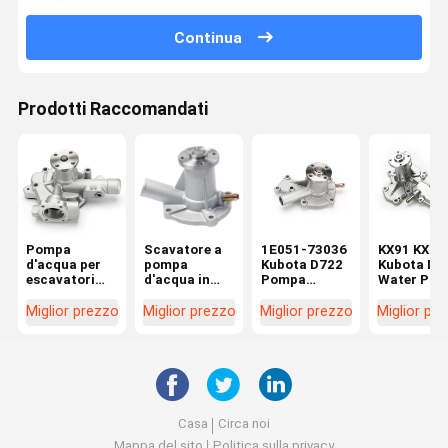
Continua
Prodotti Raccomandati
Pompa
Scavatore a
1E051-73036
KX91 KX12
d'acqua per
pompa
Kubota D722
Kubota Die
escavatori
d'acqua in
Pompa
Water Pu
Yanmar
alluminio per
d'acqua per
1A051-73
Doosan DX55
Kubota KX016
D662 D902
1A051-73
Miglior prezzo
Miglior prezzo
Miglior prezzo
Miglior pr
D30S-5
U17 U15 D950
D782 Motore
1E017-730
D782
7509-10102
1E017-730
1E051-73510
Casa
Circa noi
Mappa del sito
Politica sulla privacy