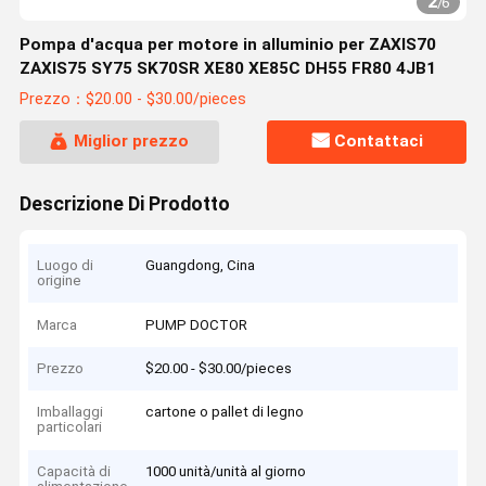
2
/
6
Pompa d'acqua per motore in alluminio per ZAXIS70
ZAXIS75 SY75 SK70SR XE80 XE85C DH55 FR80 4JB1
Prezzo：$20.00 - $30.00/pieces
Miglior prezzo
Contattaci
Descrizione Di Prodotto
Luogo di
Guangdong, Cina
origine
Marca
PUMP DOCTOR
Prezzo
$20.00 - $30.00/pieces
Imballaggi
cartone o pallet di legno
particolari
Capacità di
1000 unità/unità al giorno