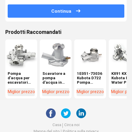
Continua
Prodotti Raccomandati
Pompa
Scavatore a
1E051-73036
KX91 KX12
d'acqua per
pompa
Kubota D722
Kubota Die
escavatori
d'acqua in
Pompa
Water Pu
Yanmar
alluminio per
d'acqua per
1A051-73
Doosan DX55
Kubota KX016
D662 D902
1A051-73
Miglior prezzo
Miglior prezzo
Miglior prezzo
Miglior pr
D30S-5
U17 U15 D950
D782 Motore
1E017-730
D782
7509-10102
1E017-730
1E051-73510
Casa
Circa noi
Mappa del sito
Politica sulla privacy