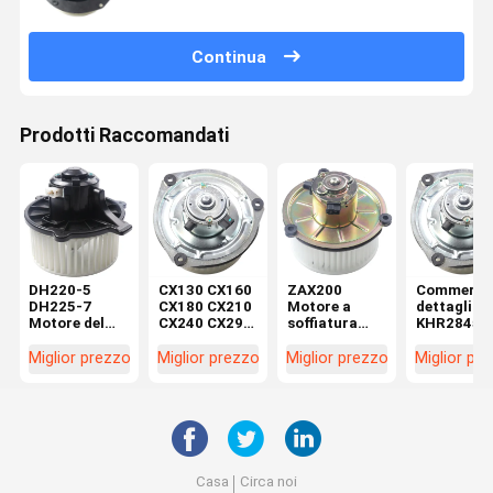
Continua
Prodotti Raccomandati
DH220-5
CX130 CX160
ZAX200
Commercio
DH225-7
CX180 CX210
Motore a
dettaglio
Motore del
CX240 CX290
soffiatura
KHR2845
soffiatore per
CX330
4464276
CX130 SH
escavatore
Macchine di
4370266 per
CX160 SH
Miglior prezzo
Miglior prezzo
Miglior prezzo
Miglior pr
K1040112
riparazione
parti di
Motore a
Condensatore
Motor
escavatori in
soffiatura
2538-6015
elettrico
officine di
all'interno 
K1040112 per
KHR2845
riparazione di
commercio
DX520
macchine
dettaglio
Casa
Circa noi