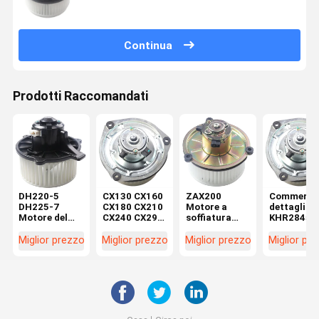
Continua
Prodotti Raccomandati
DH220-5
CX130 CX160
ZAX200
Commercio
DH225-7
CX180 CX210
Motore a
dettaglio
Motore del
CX240 CX290
soffiatura
KHR2845
soffiatore per
CX330
4464276
CX130 SH
escavatore
Macchine di
4370266 per
CX160 SH
Miglior prezzo
Miglior prezzo
Miglior prezzo
Miglior pr
K1040112
riparazione
parti di
Motore a
Condensatore
Motor
escavatori in
soffiatura
2538-6015
elettrico
officine di
all'interno 
K1040112 per
KHR2845
riparazione di
commercio
DX520
macchine
dettaglio