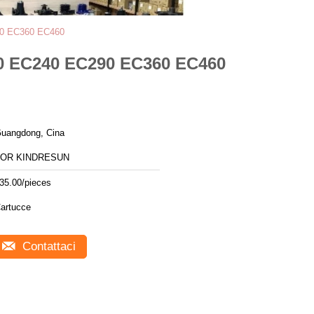
290 EC360 EC460
210 EC240 EC290 EC360 EC460
uangdong, Cina
FOR KINDRESUN
35.00/pieces
artucce
Contattaci