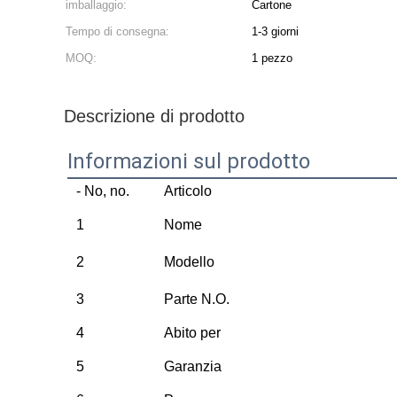
imballaggio:
Cartone
Tempo di consegna:
1-3 giorni
MOQ:
1 pezzo
Descrizione di prodotto
Informazioni sul prodotto
- No, no.
Articolo
1
Nome
2
Modello
3
Parte N.O.
4
Abito per
5
Garanzia