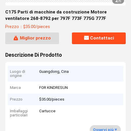
2
/
6
C175 Parti di macchine da costruzione Motore
ventilatore 268-8792 per 797F 773F 775G 777F
Prezzo：$35.00/pieces
Miglior prezzo
Contattaci
Descrizione Di Prodotto
Luogo di
Guangdong, Cina
origine
Marca
FOR KINDRESUN
Prezzo
$35.00/pieces
Imballaggi
Cartucce
particolari
Osservi più