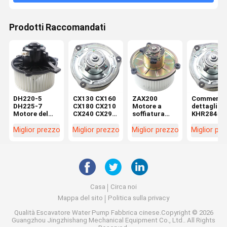
Prodotti Raccomandati
DH220-5
CX130 CX160
ZAX200
Commercio
DH225-7
CX180 CX210
Motore a
dettaglio
Motore del
CX240 CX290
soffiatura
KHR2845
soffiatore per
CX330
4464276
CX130 SH
escavatore
Macchine di
4370266 per
CX160 SH
Miglior prezzo
Miglior prezzo
Miglior prezzo
Miglior pr
K1040112
riparazione
parti di
Motore a
Condensatore
Motor
escavatori in
soffiatura
2538-6015
elettrico
officine di
all'interno 
K1040112 per
KHR2845
riparazione di
commercio
DX520
macchine
dettaglio
Casa
Circa noi
Mappa del sito
Politica sulla privacy
Qualità
Escavatore Water Pump
Fabbrica cinese.Copyright © 2026
Guangzhou Jingzhishang Mechanical Equipment Co., Ltd.. All Rights