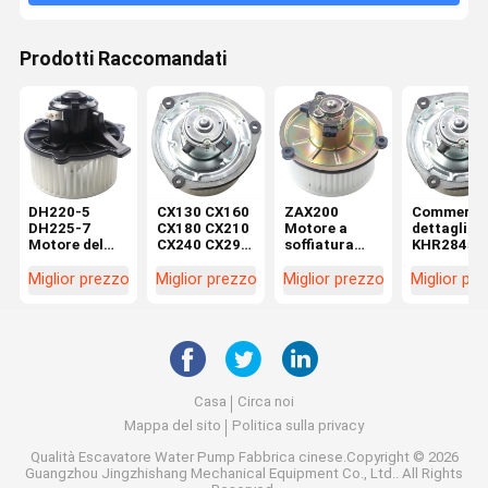
Prodotti Raccomandati
DH220-5
CX130 CX160
ZAX200
Commercio
DH225-7
CX180 CX210
Motore a
dettaglio
Motore del
CX240 CX290
soffiatura
KHR2845
soffiatore per
CX330
4464276
CX130 SH
escavatore
Macchine di
4370266 per
CX160 SH
Miglior prezzo
Miglior prezzo
Miglior prezzo
Miglior pr
K1040112
riparazione
parti di
Motore a
Condensatore
Motor
escavatori in
soffiatura
2538-6015
elettrico
officine di
all'interno 
K1040112 per
KHR2845
riparazione di
commercio
DX520
macchine
dettaglio
Casa
Circa noi
Mappa del sito
Politica sulla privacy
Qualità
Escavatore Water Pump
Fabbrica cinese.Copyright © 2026
Guangzhou Jingzhishang Mechanical Equipment Co., Ltd.. All Rights