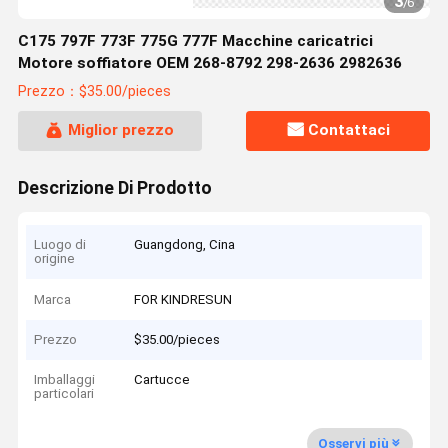
3
/
6
C175 797F 773F 775G 777F Macchine caricatrici
Motore soffiatore OEM 268-8792 298-2636 2982636
Prezzo：$35.00/pieces
Miglior prezzo
Contattaci
Descrizione Di Prodotto
Luogo di
Guangdong, Cina
origine
Marca
FOR KINDRESUN
Prezzo
$35.00/pieces
Imballaggi
Cartucce
particolari
Osservi più