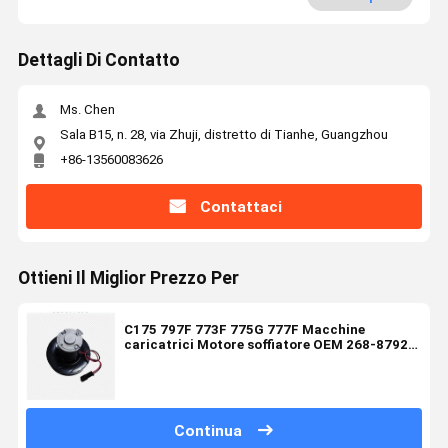
Dettagli Di Contatto
Ms. Chen
Sala B15, n. 28, via Zhuji, distretto di Tianhe, Guangzhou
+86-13560083626
Contattaci
Ottieni Il Miglior Prezzo Per
C175 797F 773F 775G 777F Macchine
caricatrici Motore soffiatore OEM 268-8792
298-2636 2982636
Continua