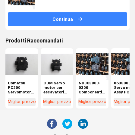
Continua
Prodotti Raccomandati
Comatsu
ODM Servo
ND063800-
06380003
PC200
motor per
0300
Servo mot
Servomotore
escavatori
Componenti
Assy PC20
per
per ZX200-5G
per scavatori
Komatsu
escavatore
SY215-8
Komatsu
Parti di
Miglior prezzo
Miglior prezzo
Miglior prezzo
Miglior pr
0636004580
LG922D
Componenti
escavatori
ND063600-
per
4580 063800-
servomotori
0300
PC200-8MO
PC200-10