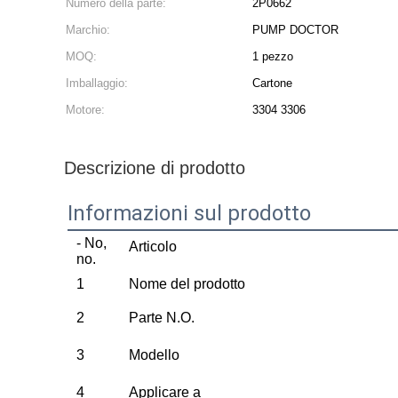
Numero della parte:
2P0662
Marchio:
PUMP DOCTOR
MOQ:
1 pezzo
Imballaggio:
Cartone
Motore:
3304 3306
Descrizione di prodotto
Informazioni sul prodotto
- No,
Articolo
no.
1
Nome del prodotto
2
Parte N.O.
3
Modello
4
Applicare a