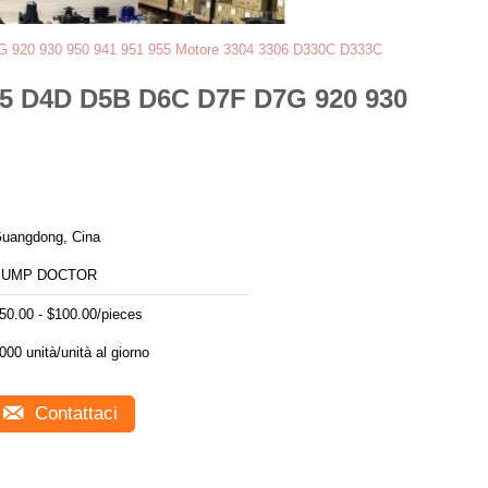
D7G 920 930 950 941 951 955 Motore 3304 3306 D330C D333C
235 D4D D5B D6C D7F D7G 920 930
uangdong, Cina
PUMP DOCTOR
50.00 - $100.00/pieces
000 unità/unità al giorno
Contattaci