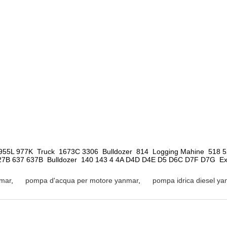
55L 977K  Truck  1673C 3306  Bulldozer  814  Logging Mahine  518 
B 637 637B  Bulldozer  140 143 4 4A D4D D4E D5 D6C D7F D7G  Exca
nmar
,
pompa d'acqua per motore yanmar
,
pompa idrica diesel y