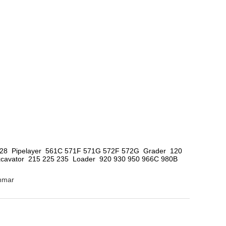
528  Pipelayer  561C 571F 571G 572F 572G  Grader  120 
vator  215 225 235  Loader  920 930 950 966C 980B  
anmar