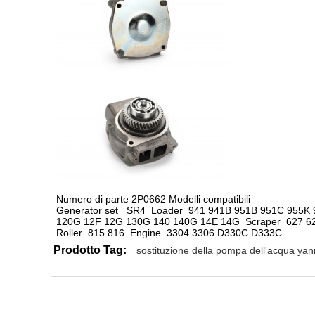
Numero di parte 2P0662 Modelli compatibili
Generator set   SR4  Loader  941 941B 951B 951C 955K 9
120G 12F 12G 130G 140 140G 14E 14G  Scraper  627 627
Roller  815 816  Engine  3304 3306 D330C D333C
Prodotto Tag:
sostituzione della pompa dell'acqua ya