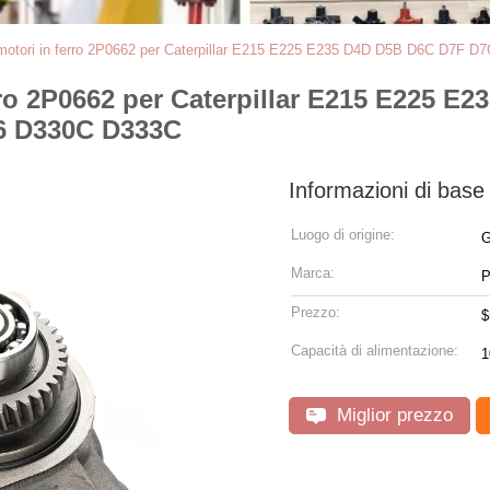
motori in ferro 2P0662 per Caterpillar E215 E225 E235 D4D D5B D6C D7F 
ro 2P0662 per Caterpillar E215 E225 E
06 D330C D333C
Informazioni di base
Luogo di origine:
G
Marca:
Prezzo:
$
Capacità di alimentazione:
1
Miglior prezzo