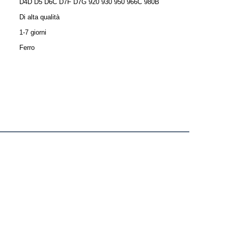
D4D D5 D6C D7F D7G 920 930 950 966C 980B
Di alta qualità
1-7 giorni
Ferro