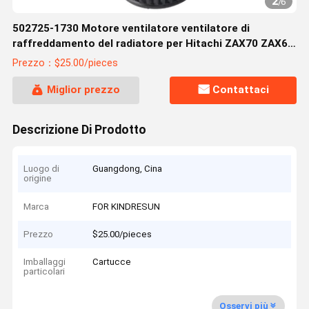
2
/
6
502725-1730 Motore ventilatore ventilatore di
raffreddamento del radiatore per Hitachi ZAX70 ZAX60
ZAX135US Escavatore 4475716
Prezzo：$25.00/pieces
Miglior prezzo
Contattaci
Descrizione Di Prodotto
Luogo di
Guangdong, Cina
origine
Marca
FOR KINDRESUN
Prezzo
$25.00/pieces
Imballaggi
Cartucce
particolari
Osservi più