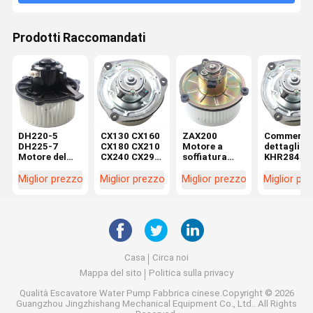
Prodotti Raccomandati
DH220-5
CX130 CX160
ZAX200
Commercio
DH225-7
CX180 CX210
Motore a
dettaglio
Motore del
CX240 CX290
soffiatura
KHR2845
soffiatore per
CX330
4464276
CX130 SH
escavatore
Macchine di
4370266 per
CX160 SH
Miglior prezzo
Miglior prezzo
Miglior prezzo
Miglior pr
K1040112
riparazione
parti di
Motore a
Condensatore
Motor
escavatori in
soffiatura
2538-6015
elettrico
officine di
all'interno 
K1040112 per
KHR2845
riparazione di
commercio
DX520
macchine
dettaglio
Casa
Circa noi
Mappa del sito
Politica sulla privacy
Qualità
Escavatore Water Pump
Fabbrica cinese.Copyright © 2026
Guangzhou Jingzhishang Mechanical Equipment Co., Ltd.. All Rights