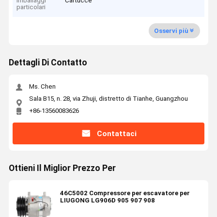
Imballaggi
Cartucce
particolari
Osservi più
Dettagli Di Contatto
Ms. Chen
Sala B15, n. 28, via Zhuji, distretto di Tianhe, Guangzhou
+86-13560083626
Contattaci
Ottieni Il Miglior Prezzo Per
46C5002 Compressore per escavatore per
LIUGONG LG906D 905 907 908