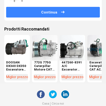
Continua
Prodotti Raccomandati
DOOSAN
772G 775G
447260-8391
Escavator
DX340 DX350
Caterpillar
A/C
Caterpillar
Escavatore
Motore CAT
Excavator
CAT AC
Compressore
Compressore
Compressor
Compresso
CA
d'aria Parti
259-7243 Per
308C 308D
Miglior prezzo
Miglior prezzo
Miglior prezzo
Miglior pr
Compressore
582-5276
Caterpillar
314D 259-
di
325D 336D
7245
rifornimento
E330D
Casa
Circa noi