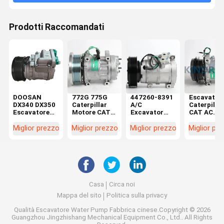
Prodotti Raccomandati
DOOSAN
772G 775G
447260-8391
Escavator
DX340 DX350
Caterpillar
A/C
Caterpillar
Escavatore
Motore CAT
Excavator
CAT AC
Compressore
Compressore
Compressor
Compresso
CA
d'aria Parti
259-7243 Per
308C 308D
Miglior prezzo
Miglior prezzo
Miglior prezzo
Miglior pr
Compressore
582-5276
Caterpillar
314D 259-
di
325D 336D
7245
rifornimento
E330D
Casa
Circa noi
Mappa del sito
Politica sulla privacy
Qualità
Escavatore Water Pump
Fabbrica cinese.Copyright © 2026
Guangzhou Jingzhishang Mechanical Equipment Co., Ltd.. All Rights